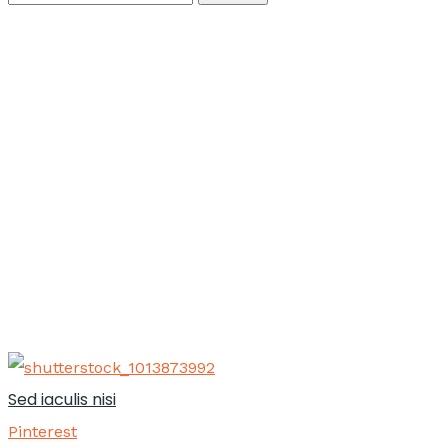
Kategori
Pinteres
Home
Archive by Kategorija "Pinterest"
Sed iaculis nisi
Pinterest